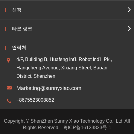
신청
빠른 링크
연락처
4/F, Building B, Huafeng Int'l. Robot Ind'l. Pk.,
Hangcheng Avenue, Xixiang Street, Baoan
District, Shenzhen
Marketing@sunnyxiao.com
+8675523008852
Copyright ©
ShenZhen Sunny Xiao Technology Co., Ltd.
All
Rights Reserved.
粤ICP备16123823号-1