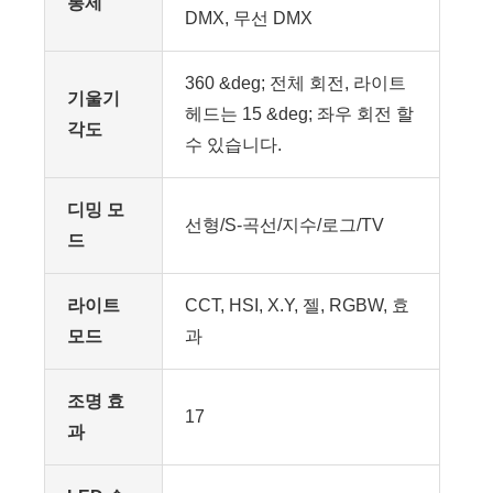
통제
DMX, 무선 DMX
360 &deg; 전체 회전, 라이트
기울기
헤드는 15 &deg; 좌우 회전 할
각도
수 있습니다.
디밍 모
선형/S-곡선/지수/로그/TV
드
라이트
CCT, HSI, X.Y, 젤, RGBW, 효
모드
과
조명 효
17
과