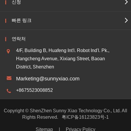
신청
빠른 링크
연락처
4/F, Building B, Huafeng Int'l. Robot Ind'l. Pk.,
Hangcheng Avenue, Xixiang Street, Baoan
District, Shenzhen
Marketing@sunnyxiao.com
+8675523008852
Copyright ©
ShenZhen Sunny Xiao Technology Co., Ltd.
All
Rights Reserved.
粤ICP备16123823号-1
Sitemap
|
Privacy Policy