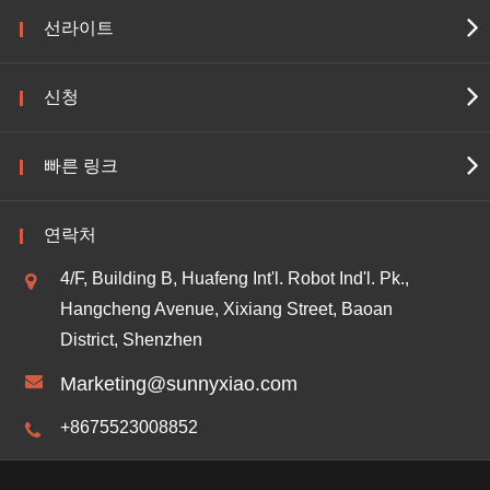
선라이트
신청
빠른 링크
연락처
4/F, Building B, Huafeng Int'l. Robot Ind'l. Pk.,
Hangcheng Avenue, Xixiang Street, Baoan
District, Shenzhen
Marketing@sunnyxiao.com
+8675523008852